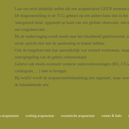
Laat ons eerst duidelijk stellen dat een acupuncturist GEEN westerse d
De diagnosestelling in de TCG gebeurt op een andere basis dan in he
'energetisch bilan' opgesteld op basis van een globale observatie, een 
een tongobservatie.
Bij de ondervraging wordt steeds naar het totaalbeeld geïnformeerd, z
eerste opzicht niet met de aandoening te maken hebben.
Ook de tongobservatie kan aanvankelijk wat vreemd overkomen, maar 
weerspiegeling van de gehele ziektetoestand.
Gelieve ook steeds eventuele westerse onderzoeksverslagen (RX, CT-s
cardiogram,....) mee te brengen.
Bij twijfel wordt de acupunctuurbehandeling niet opgestart, maar wor
de behandelende arts.
en acupunctuur
werking acupunctuur
cosmetische acupunctuur
contact & links