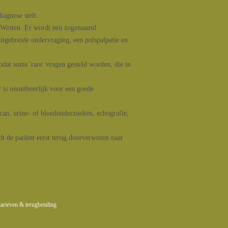
iagnose stelt.
t Westen. Er wordt een zogenaamd
uitgebreide ondervraging, een polspalpatie en
odat soms 'rare' vragen gesteld worden, die in
is onontbeerlijk voor een goede
can, urine- of bloedonderzoeken, echografie,
dt de patiënt eerst terug doorverwezen naar
tarieven & terugbetaling