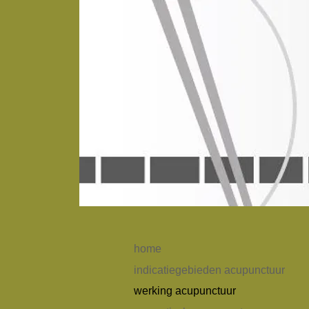
home
indicatiegebieden acupunctuur
werking acupunctuur