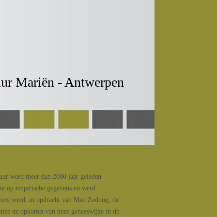
ur Mariën - Antwerpen
uur werd meer dan 2000 jaar geleden
tte op empirische gegevens en werd
 eeuw werd, in opdracht van Mao Zedong, de
mee de opkomst van deze geneeswijze in de