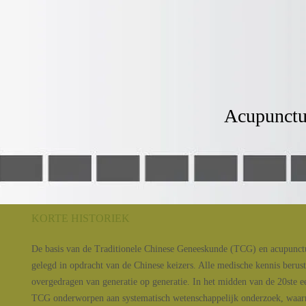
Acupunctu
KORTE HISTORIEK
De basis van de Traditionele Chinese Geneeskunde (TCG) en acupunct
gelegd in opdracht van de Chinese keizers. Alle medische kennis berus
overgedragen van generatie op generatie. In het midden van de 20ste
TCG onderworpen aan systematisch wetenschappelijk onderzoek, waar